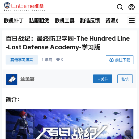
联机补丁
私服租赁
联机工具
和谐反馈
资源求助
商
百日战纪：最终防卫学园-The Hundred Line
-Last Defense Academy-学习版
0
前往下载
其他学习版本
1 年前
盆鱼宴
关注
私信
简介：