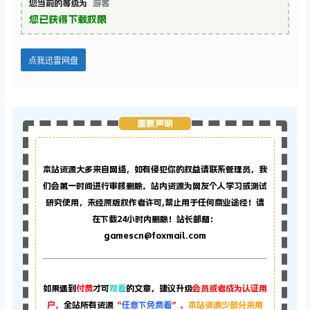
您当前的等级为
游客
您已获得下载权限
点我迅雷网盘
重要声明
本站资源大多来自网络，如有侵犯你的权益请联系管理员，
我
们会第一时间进行审核删除。站内资源为网友个人学习或测试
研究使用，未经原版权作者许可,禁止用于任何商业途径！请
在下载24小时内删除！站长邮箱：
gamescn@foxmail.com
如果遇到
付费
才可
观看
的文章，建议升级
会员或者成为认证用
户。
全站所有资源
“
任意下免费看
”。
本站资源少部分采用