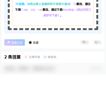
7z压缩，
为防止有人压缩软件不支持7z格式
，7z
解压，建议
下载
7-zip
，zip、rar
解压，建议下载
Bandizip（网站顶部工
具即可下载）
。
0
0
海报分享
收藏
2 条回复
A
M
文章作者
管理员
欢迎您，新朋友，感谢参与互动！
确认修改
首页
专题
认证
搜索
菜单
我的
您必须登录或注册以后才能发表评论
登录