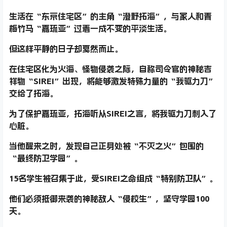
生活在“东京住宅区”的主角“澄野拓海”，与家人和青
梅竹马“嘉琉亚”过着一成不变的平淡生活。
但这样平静的日子却戛然而止。
在住宅区化为火海、怪物侵袭之际，自称司令官的神秘吉
祥物“SIREI”出现，将能够激发特殊力量的“我驱力刀”
交给了拓海。
为了保护嘉琉亚，拓海听从SIREI之言，将我驱力刀刺入了
心脏。
当他醒来之时，发现自己正身处被“不灭之火”包围的
“最终防卫学园”。
15名学生被召集于此，受SIREI之命组成“特别防卫队”。
他们必须抵御来袭的神秘敌人“侵校生”，坚守学园100
天。