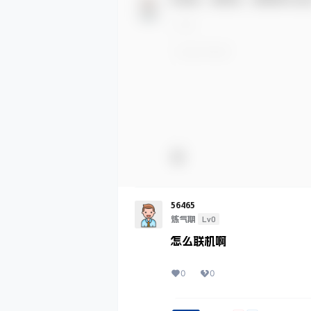
56465
Lv0
炼气期
怎么联机啊
0
0