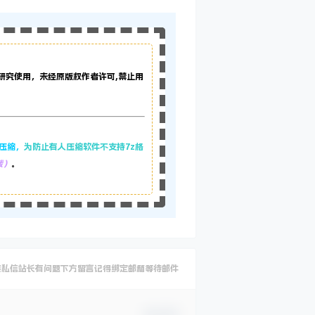
研究使用，未经原版权作者许可,禁止用
z压缩，
为防止有人压缩软件不支持7z格
载）
。
要私信站长有问题下方留言记得绑定邮箱等待邮件
确认修改