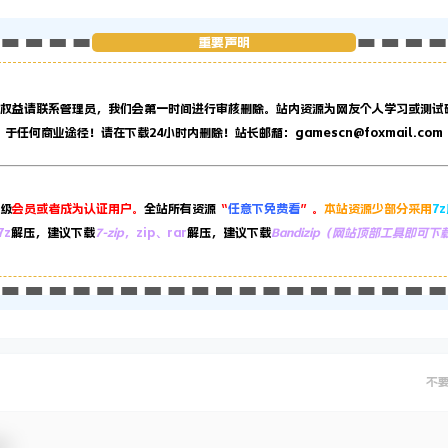
重要声明
权益请联系管理员，
我们会第一时间进行审核删除。站内资源为网友个人学习或测试
于任何商业途径！请在下载24小时内删除！站长邮箱：gamescn@foxmail.com
级
会员或者成为认证用户。
全站所有资源
“
任意下免费看
”。
本站资源少部分采用
7
7z
解压，建议下载
7-zip
，zip、rar
解压，建议下载
Bandizip（网站顶部工具即可下
不
动！