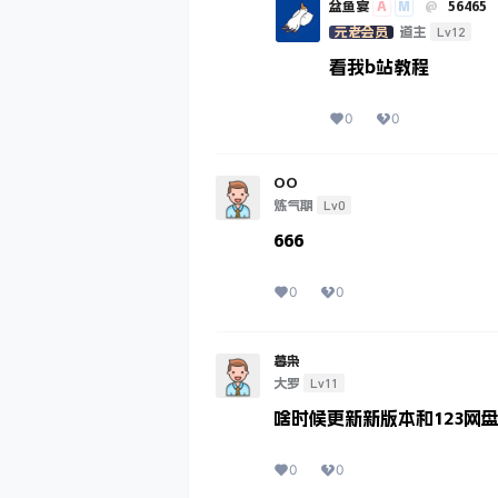
A
M
盆鱼宴
@
56465
Lv12
元老会员
道主
看我b站教程
0
0
OO
Lv0
炼气期
666
0
0
暮枭
Lv11
大罗
啥时候更新新版本和123网
0
0