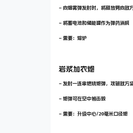
– 向烟雾弹发射时，将释放劈向敌
– 将蓄电池和储能罐作为弹药消耗
– 需要：熔炉
岩浆加农炮
– 发射一连串燃烧炮弹，攻破敌方
– 炮弹可在空中被击毁
– 需要：升级中心/20毫米口径炮