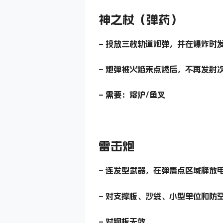
神之杖（弹药）
– 投放三枚轨道炮弹，并在爆炸时
– 炮弹被火焰束点燃后，不再发射
– 需要：熔炉/鱼叉
雷击炮
– 连发型武器，在弹着点区域释放
– 对支撑板、沙袋、小型单位和防
– 对钢板无效