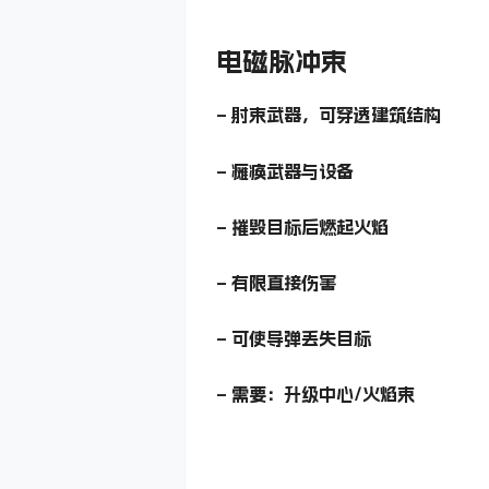
电磁脉冲束
– 射束武器，可穿透建筑结构
– 瘫痪武器与设备
– 摧毁目标后燃起火焰
– 有限直接伤害
– 可使导弹丢失目标
– 需要：升级中心/火焰束