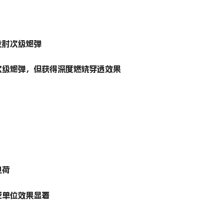
发射次级炮弹
次级炮弹，但获得深度燃烧穿透效果
电荷
空单位效果显著