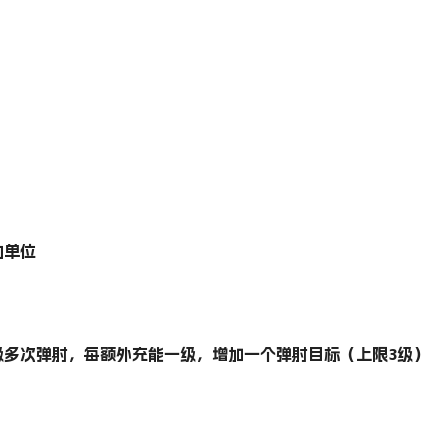
的单位
级多次弹射，每额外充能一级，增加一个弹射目标（上限3级）