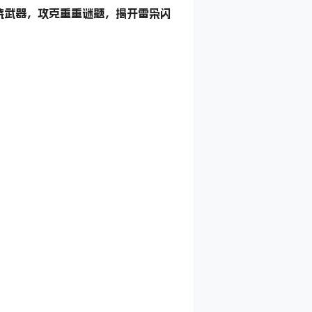
烧武器，攻克重重谜题，揭开雷枭闪