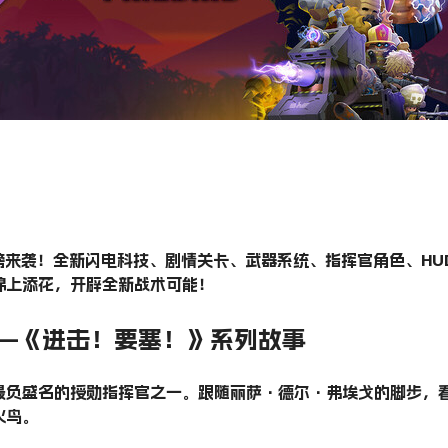
磅来袭！全新闪电科技、剧情关卡、武器系统、指挥官角色、HU
锦上添花，开辟全新战术可能！
d》——《进击！要塞！》系列故事
最负盛名的授勋指挥官之一。跟随丽萨·德尔·弗埃戈的脚步，
火鸟。