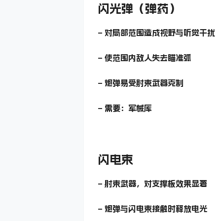
闪光弹（弹药）
– 对局部范围造成视野与听觉干扰
– 使范围内敌人失去瞄准弧
– 炮弹易受射束武器克制
– 需要：军械库
闪电束
– 射束武器，对支撑板效果显著
– 炮弹与闪电束接触时释放电光