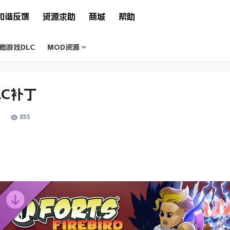
和谐反馈
资源求助
商城
帮助
他游戏DLC
MOD资源
LC补丁
855