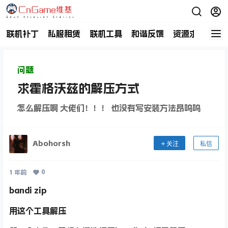
联机补丁
私服租赁
联机工具
和谐反馈
资源求助
商
问题
求霍格沃兹的解压方式
怎么解压啊 大佬们！！！ 也没有写安装方法昂呜呜
Abohorsh
关注
私信
0
1 年前
bandi zip
用这个工具解压