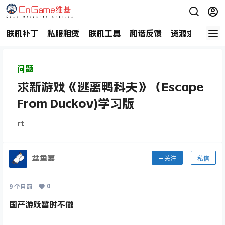
联机补丁
私服租赁
联机工具
和谐反馈
资源求助
商
问题
求新游戏《逃离鸭科夫》（Escape
From Duckov)学习版
rt
盆鱼宴
关注
私信
0
9 个月前
国产游戏暂时不做