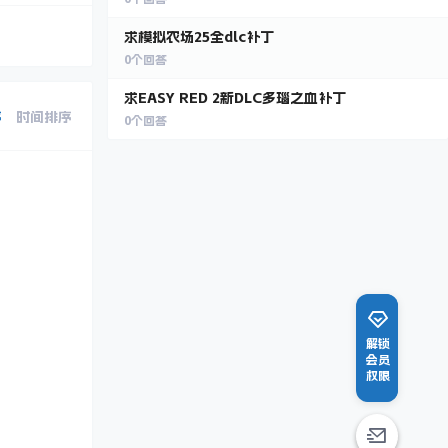
求模拟农场25全dlc补丁
0
个回答
求EASY RED 2新DLC多瑙之血补丁
序
时间排序
0
个回答
解锁
会员
权限