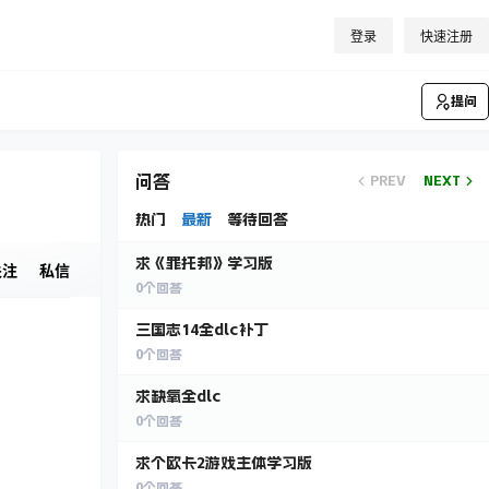
登录
快速注册
提问
问答
PREV
NEXT
热门
最新
等待回答
求《罪托邦》学习版
关注
私信
0
个回答
三国志14全dlc补丁
0
个回答
求缺氧全dlc
0
个回答
求个欧卡2游戏主体学习版
0
个回答