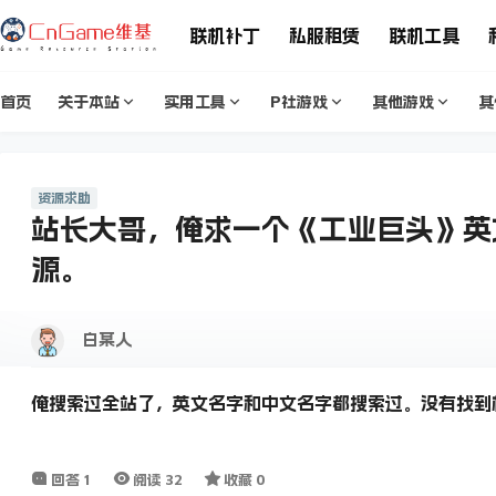
联机补丁
私服租赁
联机工具
首页
关于本站
实用工具
P社游戏
其他游戏
其
资源求助
站长大哥，俺求一个《工业巨头》英文名字《
源。
白某人
俺搜索过全站了，英文名字和中文名字都搜索过。没有找到
回答
1
阅读
32
收藏
0