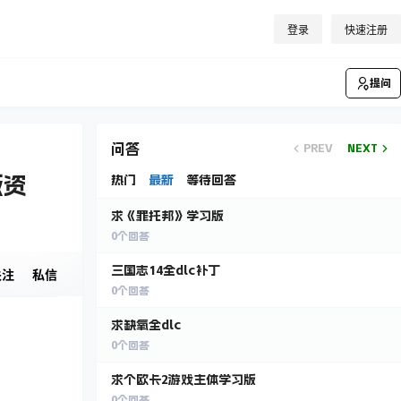
登录
快速注册
提问
问答
PREV
NEXT
版资
热门
最新
等待回答
求《罪托邦》学习版
0
个回答
三国志14全dlc补丁
关注
私信
0
个回答
求缺氧全dlc
0
个回答
求个欧卡2游戏主体学习版
0
个回答