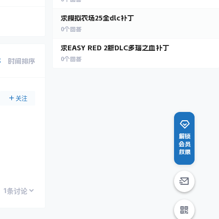
求模拟农场25全dlc补丁
0
个回答
求EASY RED 2新DLC多瑙之血补丁
0
个回答
序
时间排序
关注
解锁
会员
权限
1
条讨论