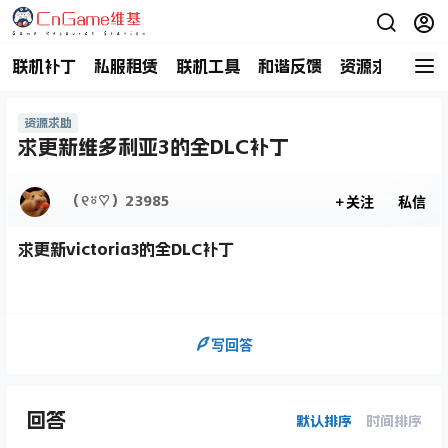
联机补丁
私服租赁
联机工具
和谐反馈
资源求助
商
资源求助
求更新维多利亚3的全DLC补丁
（୧⍤♡）23985
关注
私信
求更新victoria3的全DLC补丁
写回答
回答
默认排序
时间排序