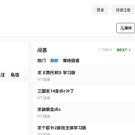
登录
快速注册
提问
问答
PREV
NEXT
热门
最新
等待回答
求《罪托邦》学习版
关注
私信
0
个回答
三国志14全dlc补丁
0
个回答
求缺氧全dlc
0
个回答
求个欧卡2游戏主体学习版
0
个回答