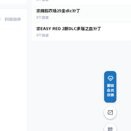
求模拟农场25全dlc补丁
0
个回答
序
时间排序
求EASY RED 2新DLC多瑙之血补丁
0
个回答
解锁
会员
权限