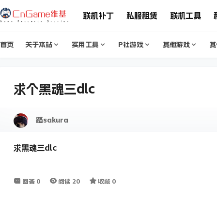
联机补丁
私服租赁
联机工具
首页
关于本站
实用工具
P社游戏
其他游戏
其
求个黑魂三dlc
路sakura
求黑魂三dlc
回答
0
阅读
20
收藏
0