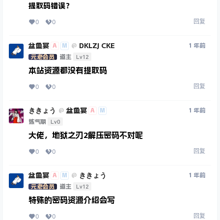
提取码错误？
回复
0
0
盆鱼宴
DKLZJ CKE
A
M
1 年前
@
Lv12
元老会员
道主
本站资源都没有提取码
回复
0
0
ききょう
盆鱼宴
A
M
1 年前
@
Lv0
炼气期
大佬，地狱之刃2解压密码不对呢
回复
0
0
盆鱼宴
ききょう
A
M
1 年前
@
Lv12
元老会员
道主
特殊的密码资源介绍会写
回复
0
0