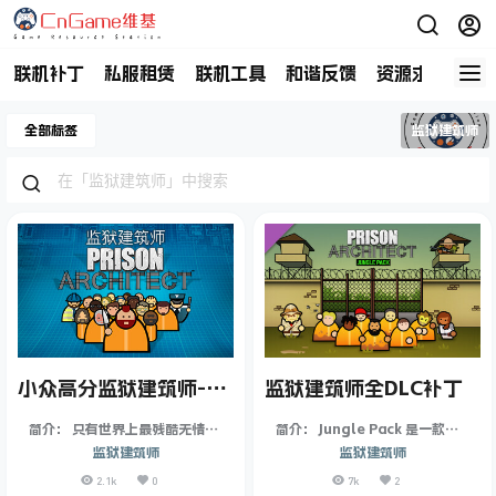
联机补丁
私服租赁
联机工具
和谐反馈
资源求助
商
全部标签
监狱建筑师
小众高分监狱建筑师-
监狱建筑师全DLC补丁
Prison Architect-学习
简介： 只有世界上最残酷无情的
简介： Jungle Pack 是一款视
版本
典狱长能镇住世界上最惨无人道
觉风格包，可将您的监狱设置在
监狱建筑师
监狱建筑师
的囚犯。在《Prison Architec
茂密深邃的热带森林中。在这个
2.1k
0
7k
2
t》中设计并发展独具个人风格的
远离文明的地方，您不仅得管理