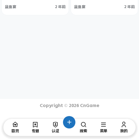
监狱。
囚犯，同时还要应对大自然的危
险。您觉得自己有办法胜任这项
盆鱼宴
2 年前
盆鱼宴
2 年前
工作吗？ Jungle Pack 的主要
特色包含： 丛林中的监狱！可享
有多种木制家具、五种全新地板
类型 (有一种是水上专用！)、户
外电影院以及新的墙壁与门，能
让玩家在丛林中蓬勃发展。 热带
热病 (以及如何生存下来)热带
热…
Copyright © 2026
CnGame
首页
专题
认证
搜索
菜单
我的