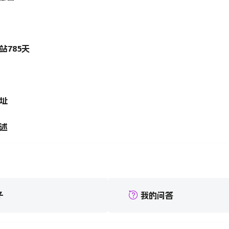
站
785
天
址
述
子
我的问答