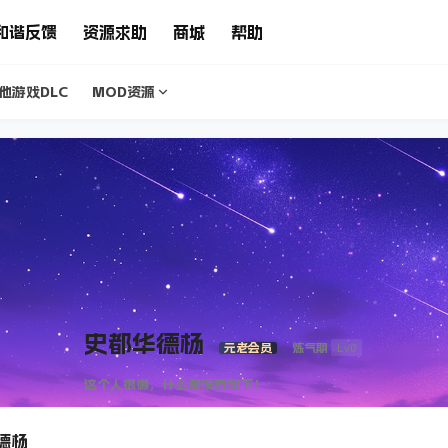
和谐反馈
资源求助
商城
帮助
他游戏DLC
MOD资源
史都华德杨
Lv0
元老会员
炼气期
这个人很懒，什么都没有留下！
德杨