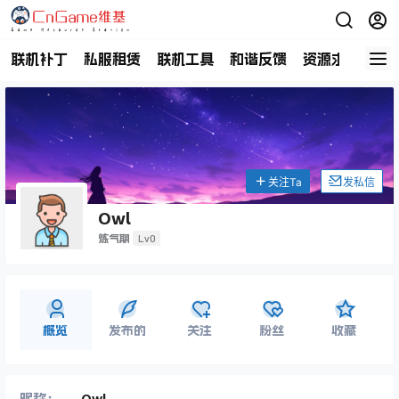
联机补丁
私服租赁
联机工具
和谐反馈
资源求助
商
关注Ta
发私信
Owl
Lv0
炼气期
概览
发布的
关注
粉丝
收藏
昵称：
Owl