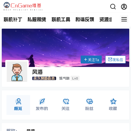
联机补丁
私服租赁
联机工具
和谐反馈
资源求助
商
关注Ta
发私信
风海
Lv0
永久赞助会员
炼气期
概览
发布的
关注
粉丝
收藏
昵称：
风海