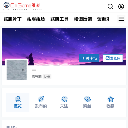
联机补丁
私服租赁
联机工具
和谐反馈
资源求助
商
关注Ta
发私信
一
Lv0
炼气期
概览
发布的
关注
粉丝
收藏
昵称：
一