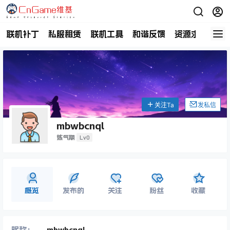
联机补丁
私服租赁
联机工具
和谐反馈
资源求助
商
关注Ta
发私信
mbwbcnql
Lv0
炼气期
概览
发布的
关注
粉丝
收藏
昵称：
mbwbcnql