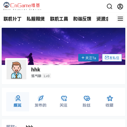
联机补丁
私服租赁
联机工具
和谐反馈
资源求助
商
关注Ta
发私信
hhk
Lv0
炼气期
概览
发布的
关注
粉丝
收藏
昵称：
hhk