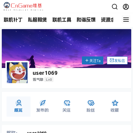
联机补丁
私服租赁
联机工具
和谐反馈
资源求助
商
关注Ta
发私信
user1069
Lv0
炼气期
概览
发布的
关注
粉丝
收藏
昵称：
user1069