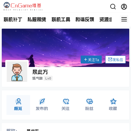
联机补丁
私服租赁
联机工具
和谐反馈
资源求助
商
关注Ta
发私信
泉此方
Lv0
炼气期
概览
发布的
关注
粉丝
收藏
昵称：
泉此方