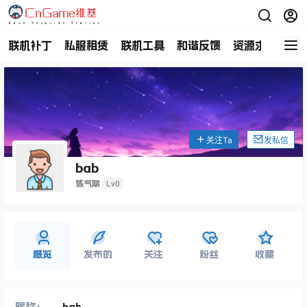
联机补丁
私服租赁
联机工具
和谐反馈
资源求助
商
关注Ta
发私信
bab
Lv0
炼气期
概览
发布的
关注
粉丝
收藏
昵称：
bab