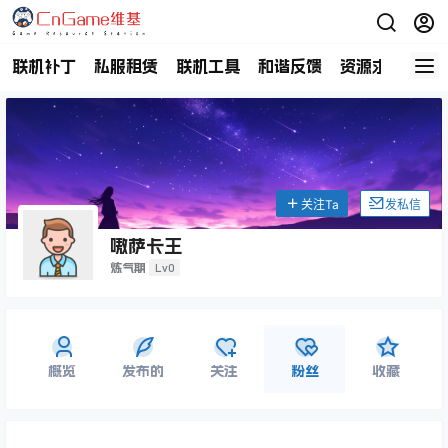
联机补丁
私服租赁
联机工具
和谐反馈
资源求助
商
关注Ta
发私信
嗷萨卡王
Lv0
炼气期
概览
发布的
关注
粉丝
收藏