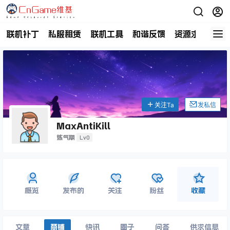
联机补丁
私服租赁
联机工具
和谐反馈
资源求助
商
关注Ta
发私信
MaxAntiKill
Lv0
炼气期
概览
发布的
关注
粉丝
收藏
文章
商铺
快讯
圈子
问答
供求信息