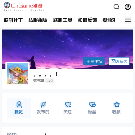
联机补丁
私服租赁
联机工具
和谐反馈
资源求助
商
关注Ta
发私信
。。，，！
Lv0
炼气期
概览
发布的
关注
粉丝
收藏
昵称：
。。，，！