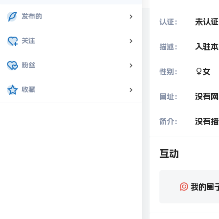
发布的
未认证
认证：
关注
入驻本
描述：
粉丝
女
性别：
收藏
没有网
网址：
没有描
简介：
互动
我的圈