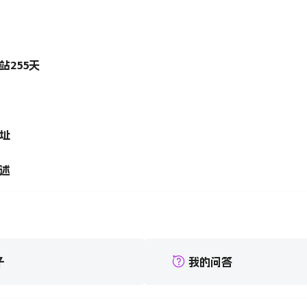
站
255
天
址
述
子
我的问答