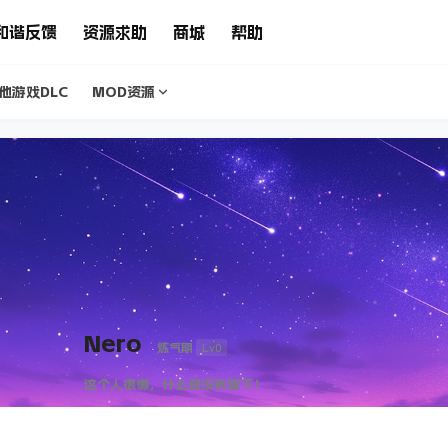
和谐反馈
资源求助
商城
帮助
他游戏DLC
MOD资源
Nero
Lv0
炼气期
这个人很懒，什么都没有留下！