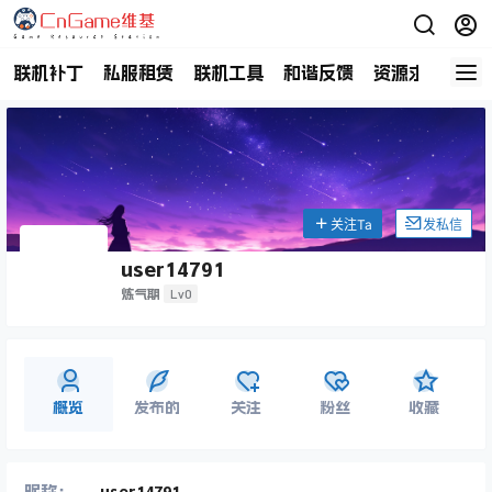
联机补丁
私服租赁
联机工具
和谐反馈
资源求助
商
关注Ta
发私信
user14791
Lv0
炼气期
概览
发布的
关注
粉丝
收藏
昵称：
user14791