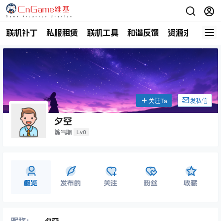
联机补丁
私服租赁
联机工具
和谐反馈
资源求助
商
关注Ta
发私信
夕空
Lv0
炼气期
概览
发布的
关注
粉丝
收藏
昵称：
夕空