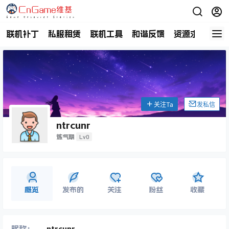
联机补丁
私服租赁
联机工具
和谐反馈
资源求助
商
关注Ta
发私信
ntrcunr
Lv0
炼气期
概览
发布的
关注
粉丝
收藏
昵称：
ntrcunr