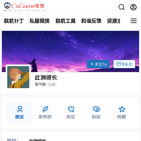
联机补丁
私服租赁
联机工具
和谐反馈
资源求助
商
关注Ta
发私信
此消彼长
Lv0
炼气期
概览
发布的
关注
粉丝
收藏
昵称：
此消彼长