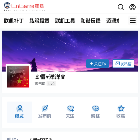
联机补丁
私服租赁
联机工具
和谐反馈
资源求助
商
关注Ta
发私信
￡懵♥洋洋♛
Lv0
炼气期
概览
发布的
关注
粉丝
收藏
昵称：
￡懵♥洋洋♛