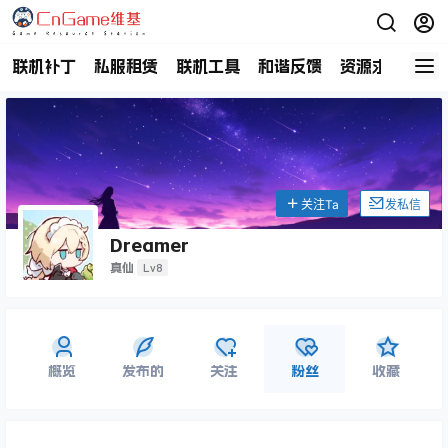
联机补丁
私服租赁
联机工具
和谐反馈
资源求助
商
关注Ta
发私信
Dreamer
Lv8
真仙
概览
发布的
关注
粉丝
收藏