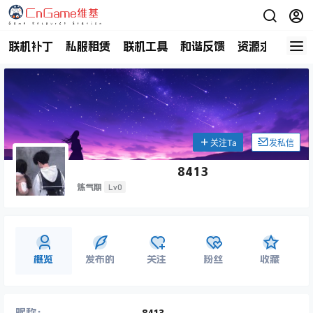
联机补丁
私服租赁
联机工具
和谐反馈
资源求助
商
关注Ta
发私信
8413
Lv0
炼气期
概览
发布的
关注
粉丝
收藏
昵称：
8413