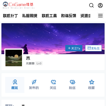
联机补丁
私服租赁
联机工具
和谐反馈
资源求助
商
关注Ta
发私信
木
Lv3
元婴期
概览
发布的
关注
粉丝
收藏
昵称：
木