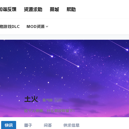
和谐反馈
资源求助
商城
帮助
他游戏DLC
MOD资源
土火
Lv0
炼气期
这个人很懒，什么都没有留下！
快讯
圈子
问答
供求信息