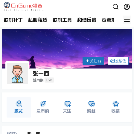
联机补丁
私服租赁
联机工具
和谐反馈
资源求助
商
关注Ta
发私信
张一西
Lv0
炼气期
概览
发布的
关注
粉丝
收藏
昵称：
张一西