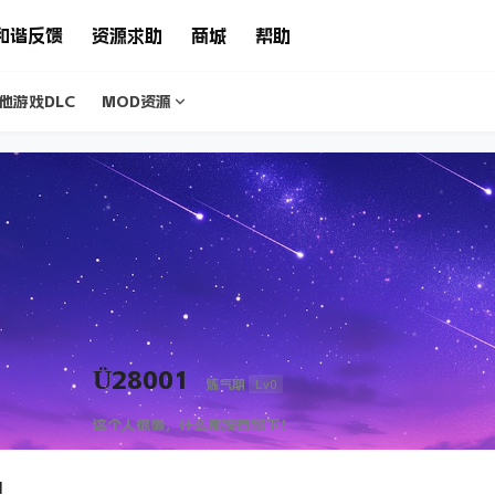
和谐反馈
资源求助
商城
帮助
他游戏DLC
MOD资源
Ü28001
Lv0
炼气期
这个人很懒，什么都没有留下！
1