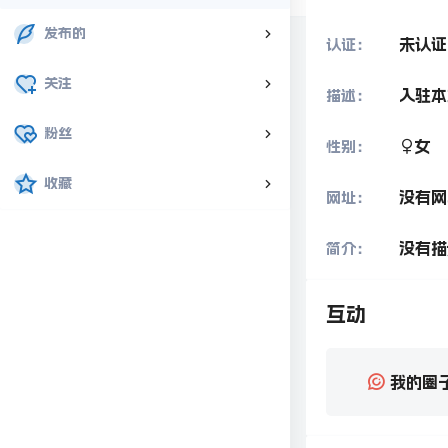
发布的
未认证
认证：
关注
入驻本
描述：
粉丝
女
性别：
收藏
没有网
网址：
没有描
简介：
互动
我的圈