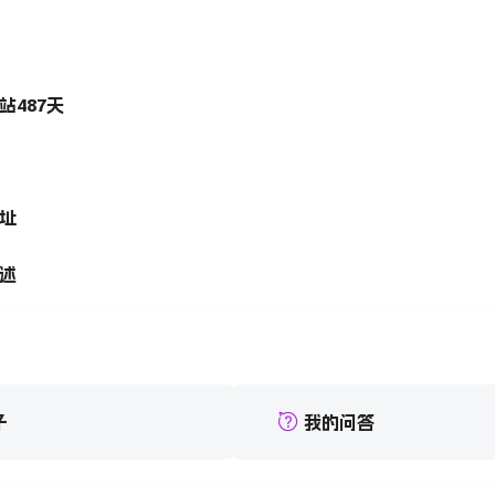
站
487
天
址
述
子
我的问答