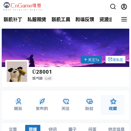
联机补丁
私服租赁
联机工具
和谐反馈
资源求助
商
关注Ta
发私信
Ü28001
Lv0
炼气期
概览
发布的
关注
粉丝
收藏
文章
商铺
快讯
圈子
问答
供求信息