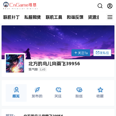
联机补丁
私服租赁
联机工具
和谐反馈
资源求助
商
关注Ta
发私信
北方的鸟儿向南飞39956
Lv0
炼气期
概览
发布的
关注
粉丝
收藏
昵称：
北方的鸟儿向南飞39956