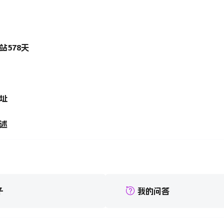
站
578
天
址
述
子
我的问答