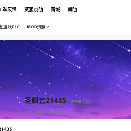
和谐反馈
资源求助
商城
帮助
他游戏DLC
MOD资源
冬枫云21435
Lv0
炼气期
这个人很懒，什么都没有留下！
1435