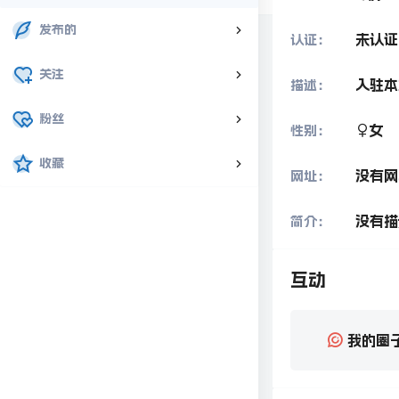
发布的
未认证
认证：
关注
入驻本
描述：
粉丝
女
性别：
收藏
没有网
网址：
没有描
简介：
互动
我的圈