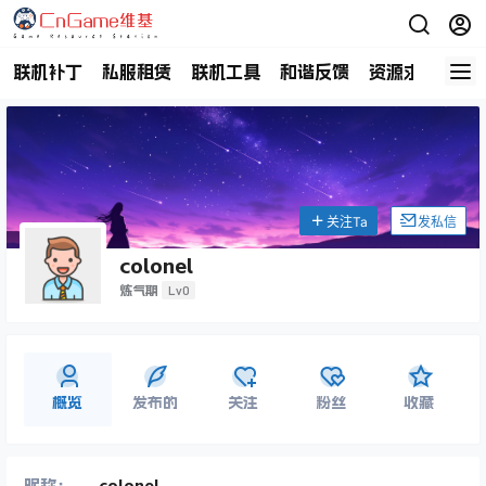
联机补丁
私服租赁
联机工具
和谐反馈
资源求助
商
关注Ta
发私信
colonel
Lv0
炼气期
概览
发布的
关注
粉丝
收藏
昵称：
colonel